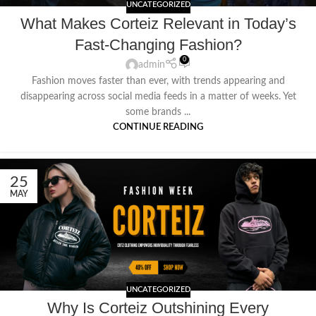
UNCATEGORIZED
What Makes Corteiz Relevant in Today’s
Fast-Changing Fashion?
0
admin
Fashion moves faster than ever, with trends appearing and
disappearing across social media feeds in a matter of weeks. Yet
some brands ...
CONTINUE READING
25
MAY
UNCATEGORIZED
Why Is Corteiz Outshining Every