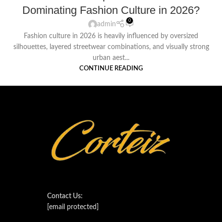
Dominating Fashion Culture in 2026?
0
admin
Fashion culture in 2026 is heavily influenced by oversized
silhouettes, layered streetwear combinations, and visually strong
urban aest...
CONTINUE READING
Contact Us:
[email protected]